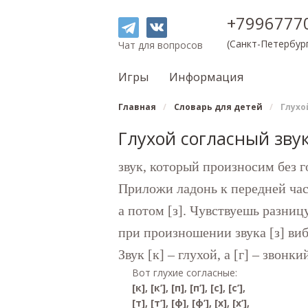
+7996777
(Санкт-Петербур
Чат для вопросов
Игры
Информация
Главная
/
Словарь для детей
/
Глухо
Глухой согласный зву
звук, который произносим без г
Приложи ладонь к передней час
а потом [з]. Чувствуешь разниц
при произношении звука [з] виб
Звук [к] – глухой, а [г] – звонки
Вот глухие согласные:
[к], [к’], [п], [п’], [с], [с’],
[т], [т’], [ф], [ф’], [х], [х’],