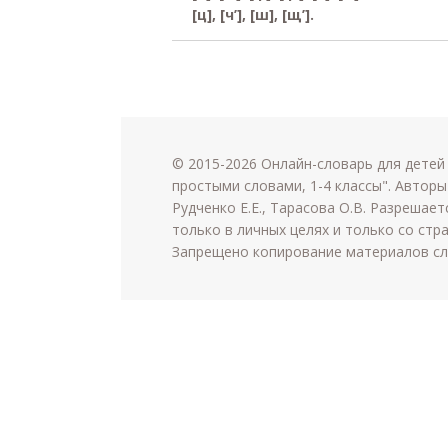
[ц], [ч’], [ш], [щ’].
© 2015-2026 Онлайн-словарь для детей
простыми словами, 1-4 классы". Авторы
Рудченко Е.Е., Тарасова О.В. Разрешае
только в личных целях и только со стран
Запрещено копирование материалов сл