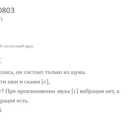
0803
г)
й согласный звук
к
олоса, он состоит только из шума.
ти шеи и скажи [с],
у? При произношении звука [с] вибрации нет, а
рация есть.
й.